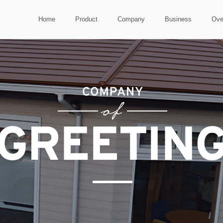
Home
Product
Company
Business
Ove